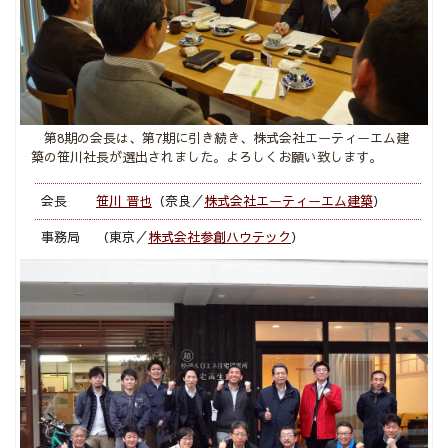
第8期の会長は、第7期に引き続き、株式会社エーティーエム建
築の笹川社長が選出されました。よろしくお願い致します。
会長
笹川 晋也
（奈良／
株式会社エーティーエム建築
）
事務局
（東京／
株式会社参創ハウテック
）